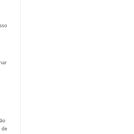
Isso
har
não
u de