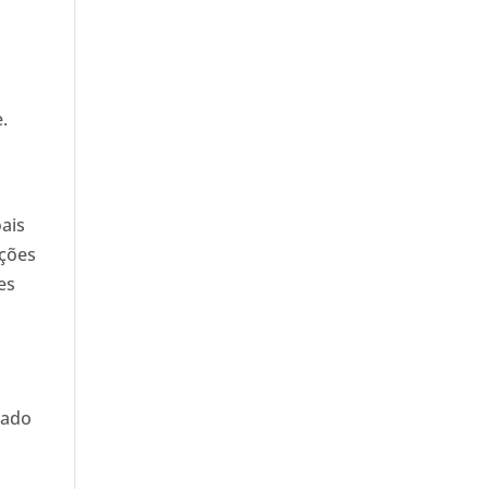
.
ais
ações
es
tado