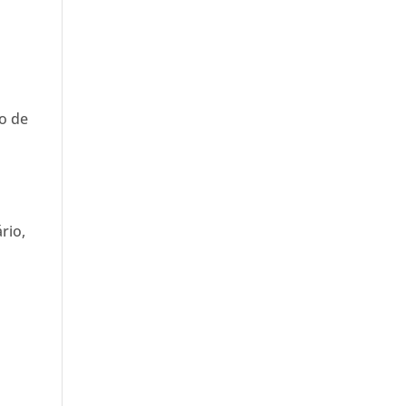
ão de
rio,