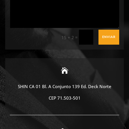
=
15 + 2
ENVIAR

SHIN CA 01
Bl
. A Conjunto 139 Ed. Deck Norte
CEP 71.503-501