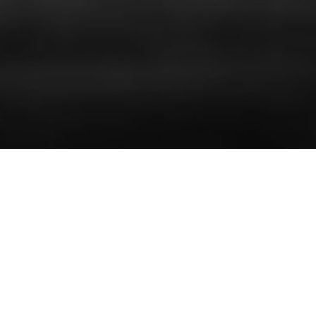
Muitas vezes a aplicação de direitos antidumping se
mostra ineficiente para a neutralização dos efeitos do
comércio desleal, não pela impertinência da aplicação
da medida, mas pela utilização de artifícios criados
pelos exportadores prejudicados que, irresignados,
adotam práticas ilegais com o intuito de frustrar a
efetividade da medida antidumping, realocando, por
exemplo, parte ínfima de seus processos produtivos a